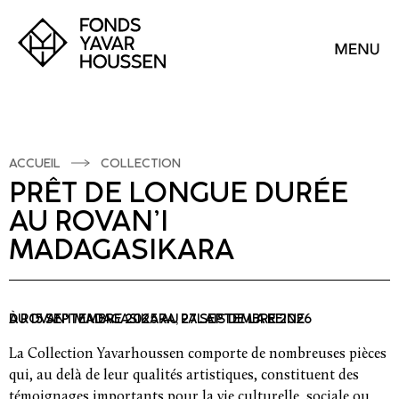
ACCUEIL
COLLECTION
PRÊT DE LONGUE DURÉE
AU ROVAN’I
MADAGASIKARA
DU 15 SEPTEMBRE 2025 AU 27 SEPTEMBRE 2026
À ROVAN'I MADAGASIKARA, PALAIS DE LA REINE
La Collection Yavarhoussen comporte de nombreuses pièces
qui, au delà de leur qualités artistiques, constituent des
témoignages importants pour la vie culturelle, sociale ou