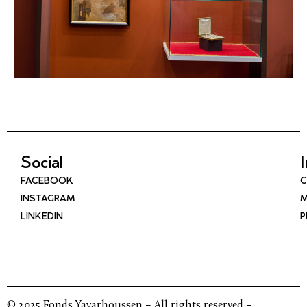
Social
FACEBOOK
C
INSTAGRAM
M
LINKEDIN
P
© 2025 Fonds Yavarhoussen – All rights reserved –