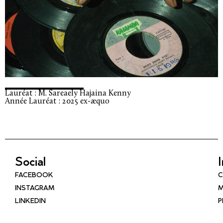
Lauréat : M. Sareaely Hajaina Kenny
Année Lauréat : 2025 ex-æquo
Social
FACEBOOK
C
INSTAGRAM
M
LINKEDIN
P