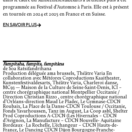
dans le cadre du
Kunstenfestivaldesarts
à Bruxelles puis a été
programmée au Festival d’Automne à Paris. Elle est à présent
en tournée en 2024 et 2025 en France et en Suisse.
EN SAVOIR PLUS
Fampitaha, fampita, fampitàna
de Soa Ratsifandrihana
Production déléguée ama brussels, Théâtre Varia En
collaboration avec Météores Coproductions Kaaitheater,
Kunstenfestivaldesarts, Théâtre Varia, Charleroi danse,
MC93 — Maison de la Culture de Seine-Saint-Denis, ICI –
centre chorégraphique national Montpellier Occitanie /
Direction Christian Rizzo , centre chorégraphique national
d’Orléans-direction Maud Le Pladec, Le Gymnase-CDCN
Roubaix, La Place de la Danse-CDCN Toulouse / Occitanie,
Fonds Yavarhoussen, Tanz im August, La Coop asbl, Shelter
Prod Coproductions A-CDCN (Les Hivernales – CDCN
d’Avignon, La Manufacture – CDCN Nouvelle- Aquitaine
Bordeaux · La Rochelle, L’échangeur – CDCN Hauts-de-
France, Le Dancing CDCN Dijon Bourgogne-Franche-