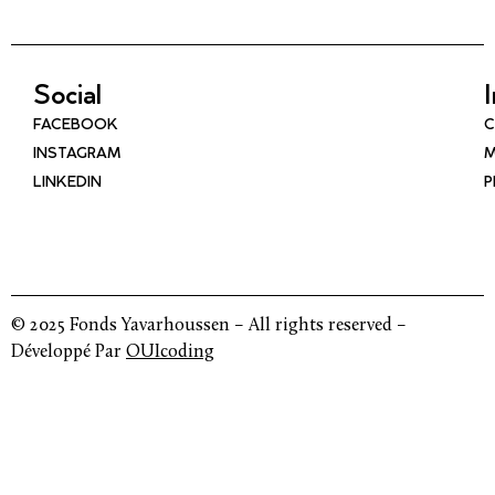
Social
FACEBOOK
C
INSTAGRAM
M
LINKEDIN
P
© 2025 Fonds Yavarhoussen – All rights reserved –
Développé Par
OUIcoding