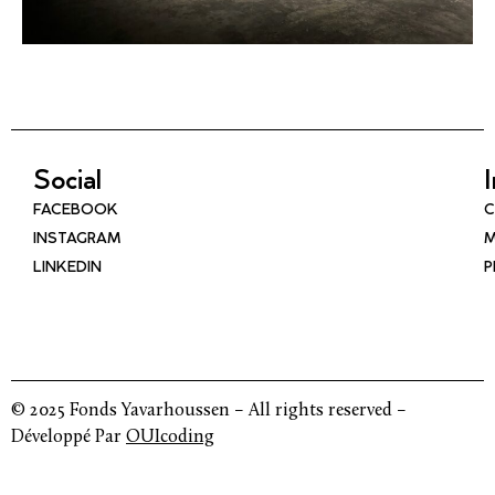
Social
FACEBOOK
C
INSTAGRAM
M
LINKEDIN
P
© 2025 Fonds Yavarhoussen – All rights reserved –
Développé Par
OUIcoding