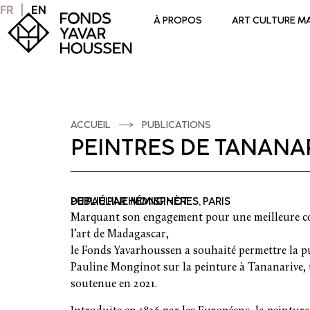
FR
EN
À PROPOS
ART CULTURE 
ACCUEIL
PUBLICATIONS
PEINTRES DE TANANA
DE PAULINE MONGINOT
PUBLIÉ PAR HÉMISPHÈRES, PARIS
Marquant son engagement pour une meilleure con
l’art de Madagascar,
le Fonds Yavarhoussen a souhaité permettre la pu
Pauline Monginot sur la peinture à Tananarive, t
soutenue en 2021.